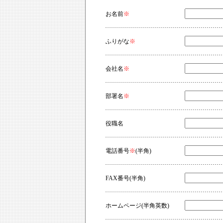
お名前
※
ふりがな
※
会社名
※
部署名
※
役職名
電話番号
※
(半角)
FAX番号(半角)
ホームページ(半角英数)